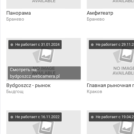
Панорама
Амфитеатр
Бранево
Бранево
Не работает с 31.01.2024
Не работает с 29.11.
Смотреть на:
bydgoszcz.webcamera.pl
Bydgoszcz - рынок
Главная рыночная
Быдгощ
Краков
Не работает с 16.11.2022
Не работает с 19.04.