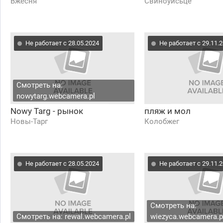
Вжесня
Свиноуйсьце
Не работает с 28.05.2024
Не работает с 29.11.
Смотреть на:
nowytarg.webcamera.pl
Nowy Targ - рынок
пляж и мол
Новы-Тарг
Колобжег
Не работает с 28.05.2024
Не работает с 29.11.
Смотреть на:
Смотреть на: rewal.webcamera.pl
wiezyca.webcamera.p