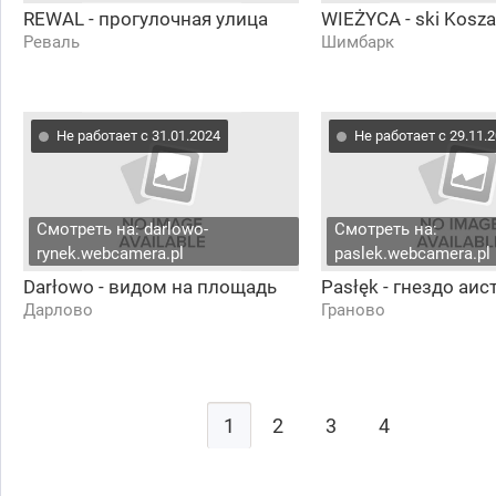
REWAL - прогулочная улица
WIEŻYCA - ski Kosz
Реваль
Шимбарк
Не работает с 31.01.2024
Не работает с 29.11.
Смотреть на: darlowo-
Смотреть на:
rynek.webcamera.pl
paslek.webcamera.pl
Darłowo - видом на площадь
Pasłęk - гнездо аис
Дарлово
Граново
1
2
3
4