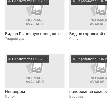
Не работает с 10.09.2019
Не работает с 10.09.
Вид на Рыночную площадь в
Вид на городской п
Твардогура
Сыцув
Не работает с 17.08.2019
Не работает с 15.07.
Ипподром
панорамная камер
Сопот
Вроцлав