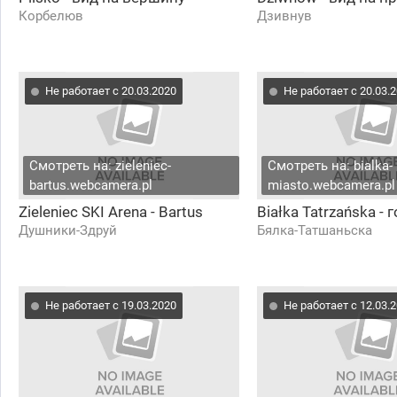
Корбелюв
Дзивнув
Не работает с 20.03.2020
Не работает с 20.03.
Смотреть на: zieleniec-
Смотреть на: bialka-
bartus.webcamera.pl
miasto.webcamera.pl
Zieleniec SKI Arena - Bartus
Białka Tatrzańska - 
Душники-Здруй
Бялка-Татшаньска
Не работает с 19.03.2020
Не работает с 12.03.