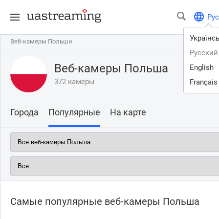
Рус
Українс
Веб-камеры Польши
Веб-камеры Польши
Русский
Веб-камеры Польша
English
372 камеры
Français
Города
Популярные
На карте
Самые популярные веб-камеры Польша