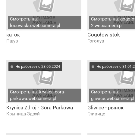
Смотреть на:
Смотреть на: gogolo
lodowisko.webcamera.pl
2.webcamera.pl
каток
Gogołów stok
Пшув
Гоголув
Не работает с 28.05.2024
Не работает с 31.01.
Смотреть на: krynica-gora-
Смотреть на:
parkowa.webcamera.pl
gliwice.webcamera.pl
Krynica Zdrój - Góra Parkowa
Gliwice - рынок
Крыница-Здруй
Гливице