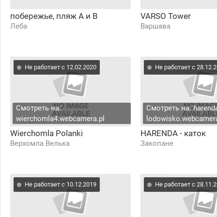
побережье, пляж A и B
VARSO Tower
Леба
Варшава
Не работает с 12.02.2020
Не работает с 28.12.
Смотреть на:
Смотреть на: harend
wierchomla4.webcamera.pl
lodowisko.webcamera
Wierchomla Polanki
HARENDA - каток
Верхомла Велька
Закопане
Не работает с 10.12.2019
Не работает с 28.11.