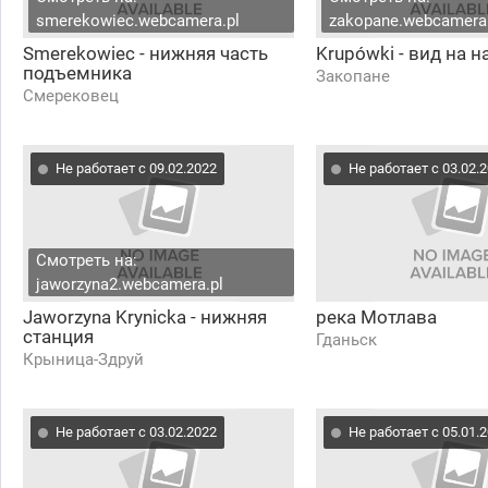
smerekowiec.webcamera.pl
zakopane.webcamera.
Smerekowiec - нижняя часть
Krupówki - вид на 
подъемника
Закопане
Смерековец
Не работает с 09.02.2022
Не работает с 03.02.
Смотреть на:
jaworzyna2.webcamera.pl
Jaworzyna Krynicka - нижняя
река Мотлава
станция
Гданьск
Крыница-Здруй
Не работает с 03.02.2022
Не работает с 05.01.