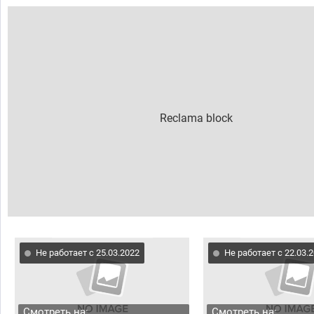
Не работает с 25.03.2022
Не работает с 22.03.
Смотреть на:
Смотреть на: