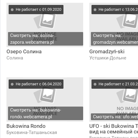
Не работает с 01.09.2020
Не работает с 13.06.
Смотреть на: solina-
Смотреть на:
zapora.webcamera.pl
gromadzyn.webcamer
Озеро Солина
Gromadzyń-ski
Солина
Устшики-Дольне
Не работает с 06.04.2020
Не работает с 21.03.
Смотреть на: bukowina-
rondo.webcamera.pl
Смотреть на: ufo.we
Bukowina Rondo
UFO - ski Bukowina T
вид на семейный с
Буковина-Татшаньская