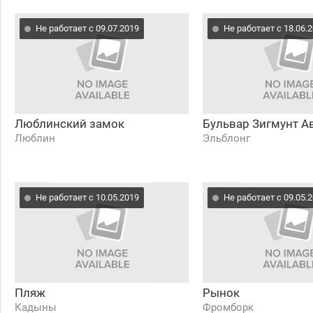
Не работает с 09.07.2019
Не работает с 18.06.
Люблинский замок
Бульвар Зигмунт А
Люблин
Эльблонг
Не работает с 10.05.2019
Не работает с 09.05.
Пляж
Рынок
Кадыны
Фромборк