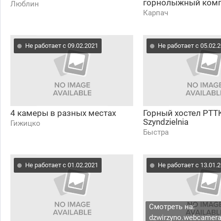
горнолыжный ком
Люблин
Карпач
Не работает с 09.02.2021
Не работает с 05.02.
4 камеры в разных местах
Горный хостел PTT
Szyndzielnia
Гижицко
Быстра
Не работает с 01.02.2021
Не работает с 13.01.
Смотреть на:
dzwirzyno.webcamera