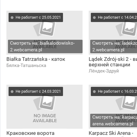
Не работает с 25.05.2021
Не работает с 14.04.
Смотреть на: bialkalodowisko-
Смотреть на: ladekzd
2.webcamera.pl
2.webcamera.pl
Białka Tatrzańska - каток
Lądek Zdrój-ski 2 - в
верхней станции
Бялка-Татшаньска
Лёндек-Здруй
Не работает с 24.03.2021
Не работает с 16.03.
Смотреть на: karpacz
arena.webcamera.pl
Краковские ворота
Karpacz Ski Arena -