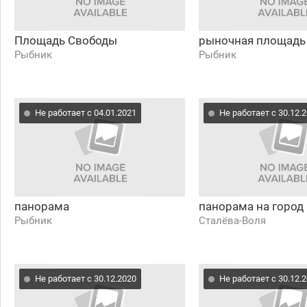
Площадь Свободы
рыночная площадь
Рыбник
Рыбник
Не работает с 04.01.2021
Не работает с 30.12.
панорама
панорама на город
Рыбник
Сталёва-Воля
Не работает с 30.12.2020
Не работает с 30.12.