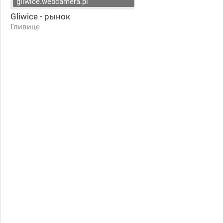
gliwice.webcamera.pl
Gliwice - рынок
Гливице