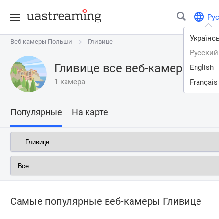
Рус
Українс
Веб-камеры Польши
Веб-камеры Польши
Гливице
Гливице
Русский
Гливице все веб-камеры онл
English
1 камера
Français
Популярные
На карте
Самые популярные веб-камеры Гливице