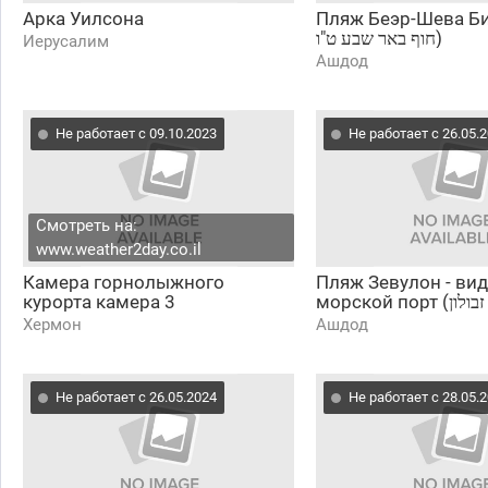
Арка Уилсона
Пляж Беэр-Шева Бич (דוד
חוף באר שבע ט"ו)
Иерусалим
Ашдод
Не работает с 09.10.2023
Не работает с 26.05.
Смотреть на:
www.weather2day.co.il
Камера горнолыжного
Пляж Зевулон - вид
курорта камера 3
Хермон
Ашдод
Не работает с 26.05.2024
Не работает с 28.05.