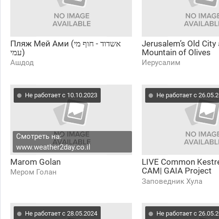
Пляж Мей Ами (אשדוד - חוף מי
Jerusalem’s Old City
עמי)
Mountain of Olives
Ашдод
Иерусалим
Не работает с 10.10.2023
Не работает с 26.05.
Смотреть на:
www.weather2day.co.il
Marom Golan
LIVE Common Kestrel
CAM| GAIA Project
Мером Голан
WBAIS|Charter Group 
Заповедник Хула
Ecology
Не работает с 28.05.2024
Не работает с 26.05.