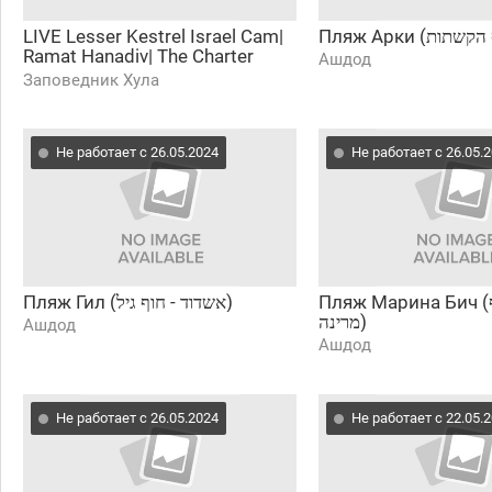
LIVE Lesser Kestrel Israel Cam|
Ramat Hanadiv| The Charter
Ашдод
Group of Wildlife Ecology
Заповедник Хула
Не работает с 26.05.2024
Не работает с 26.05.
Пляж Марина Бич (אשדוד - חוף
Пляж Гил (אשדוד - חוף גיל)
מרינה)
Ашдод
Ашдод
Не работает с 26.05.2024
Не работает с 22.05.