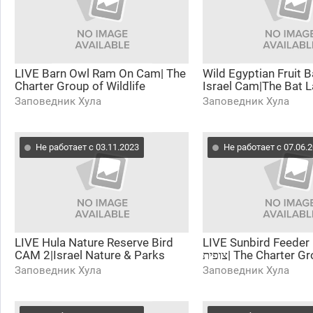
LIVE Barn Owl Ram On Cam| The
Wild Egyptian Fruit B
Charter Group of Wildlife
Israel Cam|The Bat L
Ecology
Neuro-Ecol.| Charter
Заповедник Хула
Заповедник Хула
Wildlife Ecol.
Не работает с 03.11.2023
Не работает с 07.06.
LIVE Hula Nature Reserve Bird
LIVE Sunbird Feeder 
CAM 2|Israel Nature & Parks
צופית| The Charter Group of
Auth.| Charter Group of Wildlife
Wildlife Ecology |W
Заповедник Хула
Заповедник Хула
Ecology