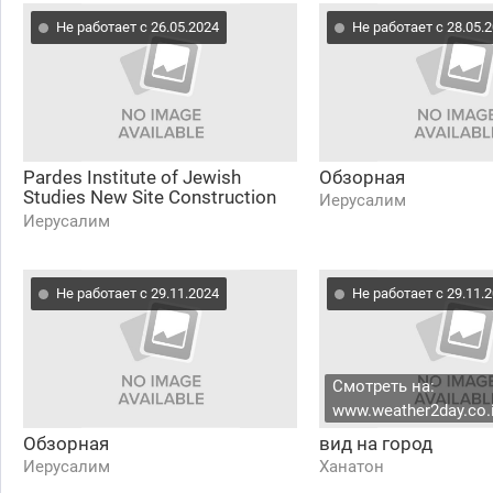
Не работает с 26.05.2024
Не работает с 28.05.
Pardes Institute of Jewish
Обзорная
Studies New Site Construction
Иерусалим
Live Stream
Иерусалим
Не работает с 29.11.2024
Не работает с 29.11.
Смотреть на:
www.weather2day.co.i
Обзорная
вид на город
Иерусалим
Ханатон