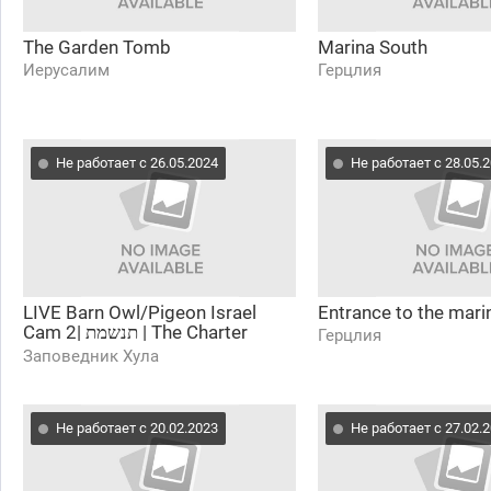
The Garden Tomb
Marina South
Иерусалим
Герцлия
Не работает с 26.05.2024
Не работает с 28.05.
LIVE Barn Owl/Pigeon Israel
Entrance to the mari
Cam 2| תנשמת | The Charter
Герцлия
Group of Wildlife Ecology
Заповедник Хула
Не работает с 20.02.2023
Не работает с 27.02.