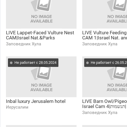
LIVE Lappet-Faced Vulture Nest
LIVE Vulture Feeding
CAM|Israel Nat.&Parks
CAM 1|Israel Nat. an
Auth.|Charter Group of Wildlife
Auth.|The Charter Gr
Заповедник Хула
Заповедник Хула
Ecol.
Wildlife Ecol.
Не работает с 28.05.2024
Не работает с 26.05.
Inbal luxury Jerusalem hotel
LIVE Barn Owl/Pige
Israel Cam 4|תנשמות| The Charter
Иерусалим
Group of Wildlife Ec
Заповедник Хула