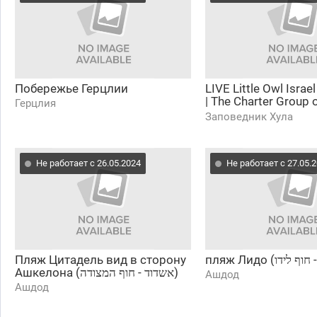
Побережье Герцлии
LIVE Little Owl Israel C
| The Charter Group o
Герцлия
Ecology
Заповедник Хула
Не работает с 26.05.2024
Не работает с 27.05.
Пляж Цитадель вид в сторону
Ашкелона (אשדוד - חוף המצודה)
Ашдод
Ашдод