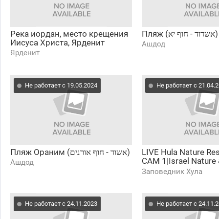
Река иордан, место крещения
Пляж (אשדוד - חוף יא)
Иисуса Христа, Ярденит
Ашдод
Ярденит
Не работает с 19.05.2024
Не работает с 21.04.
Пляж Ораним (אשוד - חוף אורנים)
LIVE Hula Nature Res
CAM 1|Israel Nature
Ашдод
Auth.|Charter Group o
Заповедник Хула
Ecology
Не работает с 24.11.2023
Не работает с 24.11.