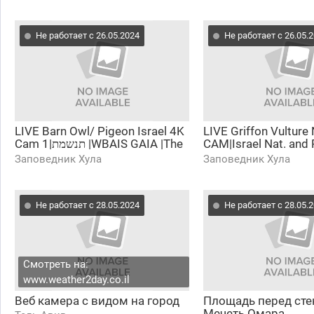
Не работает с 26.05.2024
Не работает с 26.05.
LIVE Barn Owl/ Pigeon Israel 4K
LIVE Griffon Vulture 
Cam 1|תנשמת |WBAIS GAIA |The
CAM|Israel Nat. and
Charter Group of Wildlife
Auth|The Charter Gro
Заповедник Хула
Заповедник Хула
Ecology
Ecol.
Не работает с 28.05.2024
Не работает с 28.05.
Смотреть на:
www.weather2day.co.il
Веб камера с видом на город
Площадь перед сте
Мечеть Омара