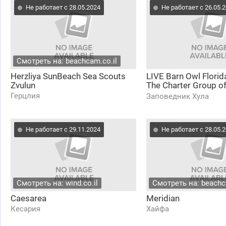
Не работает с 28.05.2024
Не работает с 26.05.
Смотреть на: beachcam.co.il
Herzliya SunBeach Sea Scouts
LIVE Barn Owl Florid
Zvulun
The Charter Group of
Ecology| University o
Герцлия
Заповедник Хула
Не работает с 29.11.2024
Не работает с 28.05.
Смотреть на: wind.co.il
Смотреть на: beachc
Caesarea
Meridian
Кесария
Хайфа