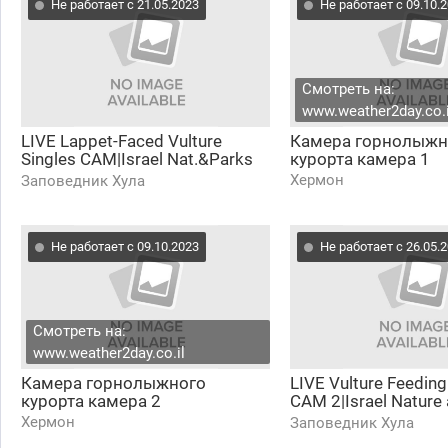
Не работает с 21.05.2023
Не работает с 09.10.
Смотреть на:
www.weather2day.co.i
LIVE Lappet-Faced Vulture
Камера горнолыжн
Singles CAM|Israel Nat.&Parks
курорта камера 1
Auth.|Charter Group of Wildlife
Хермон
Заповедник Хула
Ecol.
Не работает с 09.10.2023
Не работает с 26.05.
Смотреть на:
www.weather2day.co.il
Камера горнолыжного
LIVE Vulture Feeding
курорта камера 2
CAM 2|Israel Nature
Auth.|The Charter Gr
Хермон
Заповедник Хула
Wildlife Ecol.