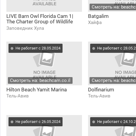
Смотреть на: beachc
LIVE Barn Owl Florida Cam 1|
Batgalim
The Charter Group of Wildlife
Хайфа
Ecology| University of Florida
Заповедник Хула
Не работает с 28.05.2024
Не работает с 28.05.
Смотреть на: beachcam.co.il
Смотреть на: beachc
Hilton Beach Yamit Marina
Dolfinarium
Тель-Авив
Тель-Авив
Не работает с 26.05.2024
Не работает с 24.10.