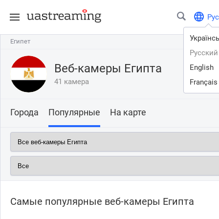
Рус
Українс
Египет
Египет
Русский
Веб-камеры Египта
English
41 камера
Français
Города
Популярные
На карте
Самые популярные веб-камеры Египта