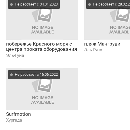
Не работает с 04.01.2023
Не работает с 28.02.
побережье Красного моря с
пляж Мангруви
центра проката оборудования
Эль-Гуна
Element Watersports
Эль-Гуна
Не работает с 16.06.2022
Surfmotion
Хургада