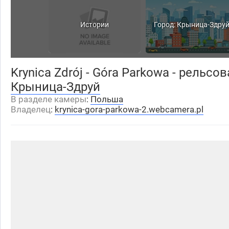
Истории
Город: Крыница-Здру
Krynica Zdrój - Góra Parkowa - рельсов
Крыница-Здруй
В разделе камеры
:
Польша
Владелец
:
krynica-gora-parkowa-2.webcamera.pl