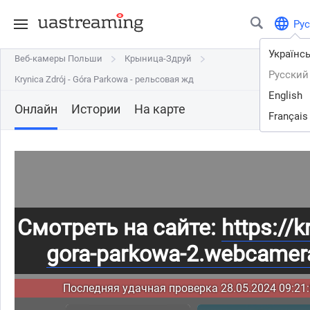
Рус
Українс
Веб-камеры Польши
Веб-камеры Польши
Крыница-Здруй
Крыница-Здруй
Русский
Krynica Zdrój - Góra Parkowa - рельсовая жд
Krynica Zdrój - Góra Parkowa - рельсовая жд
English
Онлайн
Истории
На карте
Français
Смотреть на сайте:
https://k
gora-parkowa-2.webcamera
Последняя удачная проверка 28.05.2024 09:21: