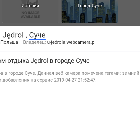
Истории
Город: Суче
Jędrol ,
Суче
:
Польша
Владелец
:
u-jedrola.webcamera.pl
м отдыха Jędrol
в городе Суче
а в городе Суче. Данная веб камера помечена тегами: зимний 
а добавления на сервис 2019-04-27 21:52:47.