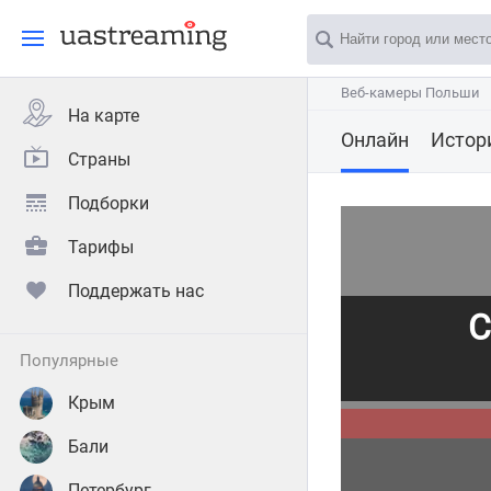
Веб-камеры Польши
Веб-камеры Польши
На карте
Онлайн
Истор
Страны
Подборки
Тарифы
Поддержать нас
С
популярные
Крым
Бали
Петербург