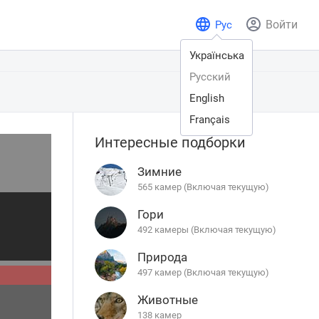
Войти
Рус
Українська
Русский
English
Français
Интересные подборки
Зимние
565 камер (Включая текущую)
Гори
492 камеры (Включая текущую)
Природа
497 камер (Включая текущую)
Животные
138 камер