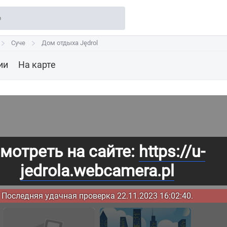
Суче
Суче
Дом отдыха Jędrol
Дом отдыха Jędrol
ии
На карте
мотреть на сайте:
https://u-
jedrola.webcamera.pl
Последняя удачная проверка 22.11.2023 16:02:40.