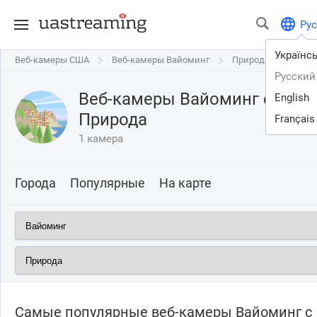
Рус
Українс
Веб-камеры США
Веб-камеры США
Веб-камеры Вайоминг
Веб-камеры Вайоминг
Природа
Русский
Веб-камеры Вайоминг с видо
English
Природа
Français
1 камера
Города
Популярные
На карте
Самые популярные веб-камеры Вайоминг с