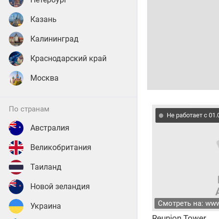
Казань
Калининград
Краснодарский край
Москва
по странам
Не работает с 01.
Австралия
Великобритания
Таиланд
Новой зеландия
Смотреть на: ww
Украина
Reunion Tower