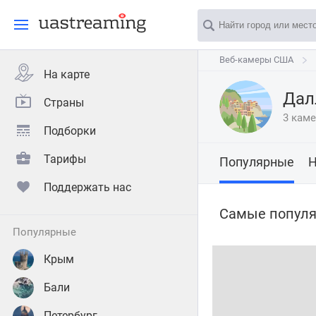
Веб-камеры США
Веб-камеры США
На карте
Дал
Страны
3 кам
Подборки
Тарифы
Популярные
Н
Поддержать нас
Самые популя
популярные
Крым
Бали
Петербург