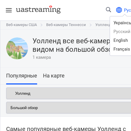
Рус
Українс
Веб-камеры США
Веб-камеры США
Веб-камеры Теннесси
Веб-камеры Теннесси
Уолленд
Уолленд
больш
Русский
Уолленд все веб-камеры онл
English
видом на
большой обзор
Français
1 камера
Популярные
На карте
Самые популярные веб-камеры Уолленд с