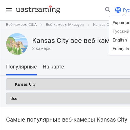
Рус
Українс
Веб-камеры США
Веб-камеры США
Веб-камеры Миссури
Веб-камеры Миссури
Kansas City
Kansas City
Русский
Kansas City все веб-камеры 
English
2 камеры
Français
Популярные
На карте
Самые популярные веб-камеры Kansas City