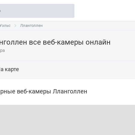
Уэльс
Уэльс
Лланголлен
Лланголлен
нголлен все веб-камеры онлайн
ера
а карте
рные веб-камеры Лланголлен