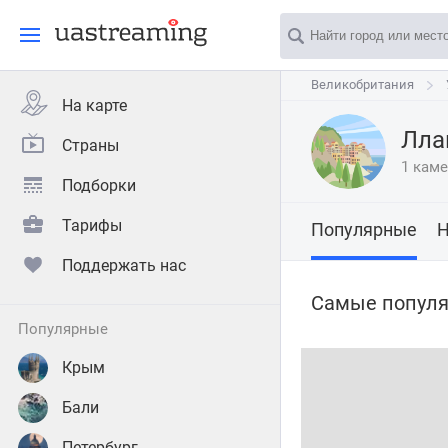
Великобритания
Великобритания
На карте
Лла
Страны
1 кам
Подборки
Тарифы
Популярные
Н
Поддержать нас
Самые популя
популярные
Крым
Бали
Петербург