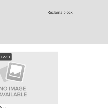
11.2024
 Dee