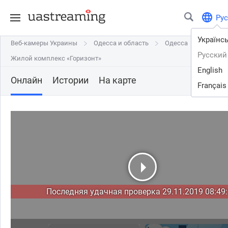
Рус
Українс
Веб-камеры Украины
Веб-камеры Украины
Одесса и область
Одесса и область
Одесса
Одесса
Русский
Жилой комплекс «Горизонт»
Жилой комплекс «Горизонт»
English
Онлайн
Истории
На карте
Français
Последняя удачная проверка 29.11.2019 08:49: