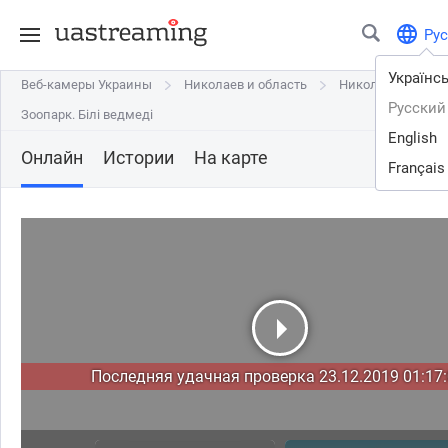
Рус
Українс
Веб-камеры Украины
Веб-камеры Украины
Николаев и область
Николаев и область
Николаев
Николаев
Русский
Зоопарк. Білі ведмеді
Зоопарк. Білі ведмеді
English
Онлайн
Истории
На карте
Français
Последняя удачная проверка 23.12.2019 01:17: