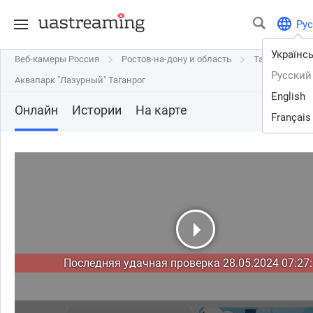
Рус
Українс
Веб-камеры Россия
Веб-камеры Россия
Ростов-на-дону и область
Ростов-на-дону и область
Таганрог
Таганрог
Русский
Аквапарк "Лазурный" Таганрог
Аквапарк "Лазурный" Таганрог
English
Онлайн
Истории
На карте
Français
Последняя удачная проверка 28.05.2024 07:27: