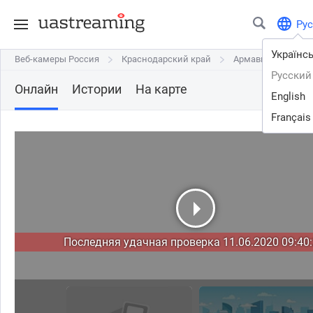
Рус
Українс
Веб-камеры Россия
Веб-камеры Россия
Краснодарский край
Краснодарский край
Армавир
Армавир
Арм
Арм
Русский
Онлайн
Истории
На карте
English
Français
Последняя удачная проверка 11.06.2020 09:40: