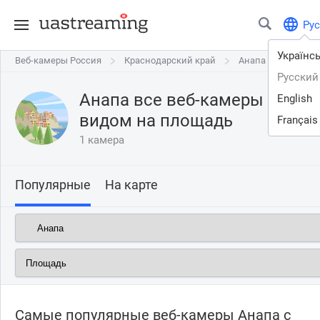
Рус
Українс
Веб-камеры Россия
Веб-камеры Россия
Краснодарский край
Краснодарский край
Анапа
Анапа
площа
Русский
Анапа все веб-камеры онлай
English
видом на
площадь
Français
1 камера
Популярные
На карте
Самые популярные веб-камеры Анапа с