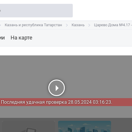
Казань и республика Татарстан
Казань и республика Татарстан
Казань
Казань
Царево Дома №4.17 - 
Царево Дома №4.17 -
ии
На карте
Последняя удачная проверка 28.05.2024 03:16:23.