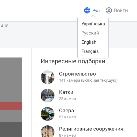
Войти
Рус
Українська
4.18
 4.18
Русский
English
Français
Интересные подборки
Строительство
141 камера (Включая текущую)
Катки
25 камер
Озера
57 камер
Религиозные сооружения
87 камер