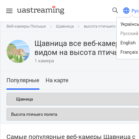
Рус
Українс
Веб-камеры Польши
Веб-камеры Польши
Щавница
Щавница
высота птичьего полета
Русский
Щавница все веб-камеры онл
English
видом на
высота птичьего п
Français
1 камера
Популярные
На карте
Самые популярные веб-камеры Щавница с