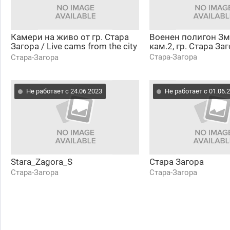
Камери на живо от гр. Стара
Военен полигон Зм
Загора / Live cams from the city
кам.2, гр. Стара За
of Stara Zagora
Стара-Загора
Стара-Загора
Не работает с 24.06.2023
Не работает с 01.06.
Stara_Zagora_S
Стара Загора
Стара-Загора
Стара-Загора