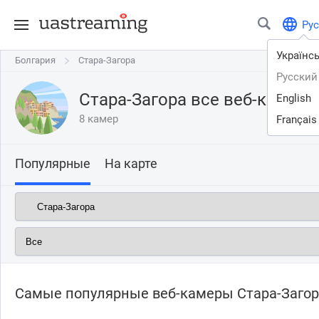
Рус
Українс
Болгария
Болгария
Стара-Загора
Стара-Загора
Русский
Стара-Загора все веб-камер
English
8 камер
Français
Популярные
На карте
Самые популярные веб-камеры Стара-Заго