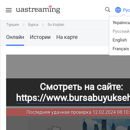
Рус
Українс
Турция
Турция
Бурса
Бурса
Su Kuşları
Su Kuşları
Русский
Онлайн
Истории
На карте
English
Français
Смотреть на сайте:
https://www.bursabuyuksehi
Последняя удачная проверка 12.02.2024 08:10: