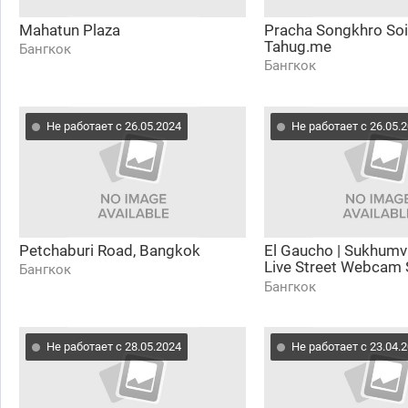
Mahatun Plaza
Pracha Songkhro Soi
Tahug.me
Бангкок
Бангкок
Не работает с 26.05.2024
Не работает с 26.05.
Petchaburi Road, Bangkok
El Gaucho | Sukhumvi
Live Street Webcam 
Бангкок
Ultra HD
Бангкок
Не работает с 28.05.2024
Не работает с 23.04.