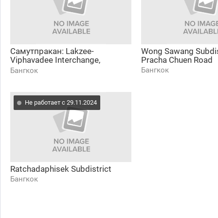
Самутпракан: Lakzee-
Wong Sawang Subdist
Viphavadee Interchange,
Pracha Chuen Road
Bangkok
Бангкок
Бангкок
Не работает с 29.11.2024
Ratchadaphisek Subdistrict
Бангкок