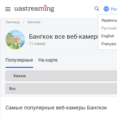
Рус
Українс
Таиланд
Таиланд
Бангкок
Бангкок
Русский
Бангкок все веб-камеры онл
English
11 камер
Français
Популярные
На карте
Самые популярные веб-камеры Бангкок