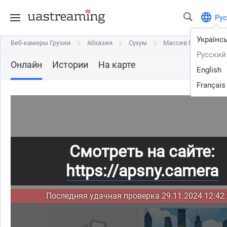
Рус
Українс
Веб-камеры Грузии
Веб-камеры Грузии
Абхазия
Абхазия
Сухум
Сухум
Массив Гумиста, по
Массив Гумиста, по
Русский
Онлайн
Истории
На карте
English
Français
Смотреть на сайте:
https://apsny.camera
Последняя удачная проверка 29.11.2024 12:42: