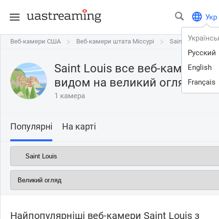
Укр
Українсь
Веб-камери США
Веб-камери США
Веб-камери штата Міссурі
Веб-камери штата Міссурі
Saint Louis
Saint Louis
Русский
Saint Louis все веб-камери о
English
видом на
великий огляд
Français
1 камера
Популярні
На карті
Найпопулярніші веб-камери Saint Louis з