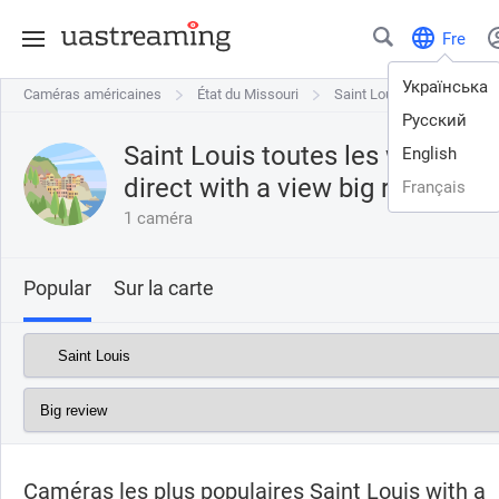
Fre
Українська
Caméras américaines
Caméras américaines
État du Missouri
État du Missouri
Saint Louis
Saint Louis
big revie
Русский
Saint Louis toutes les webcams
English
direct with a view
big review
Français
1 caméra
Popular
Sur la carte
Caméras les plus populaires Saint Louis with a