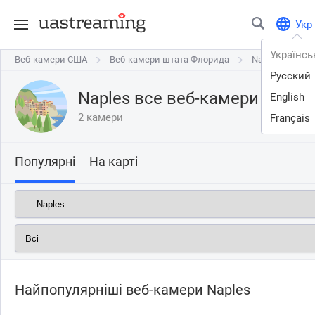
Укр
Українсь
Веб-камери США
Веб-камери США
Веб-камери штата Флорида
Веб-камери штата Флорида
Naples
Naples
Русский
Naples все веб-камери онлай
English
2 камери
Français
Популярні
На карті
Найпопулярніші веб-камери Naples