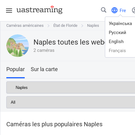
Fre
Українська
Caméras américaines
Caméras américaines
État de Floride
État de Floride
Naples
Naples
Русский
Naples toutes les webcams en 
English
2 caméras
Français
Popular
Sur la carte
Caméras les plus populaires Naples