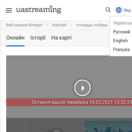
Укр
Українсь
Веб-камери Білорусі
Веб-камери Білорусі
Bobruisk
Bobruisk
площадь победы
площадь победы
Русский
Онлайн
Історії
На карті
English
Français
Остання вдала перевірка 16.03.2021 13:32:29