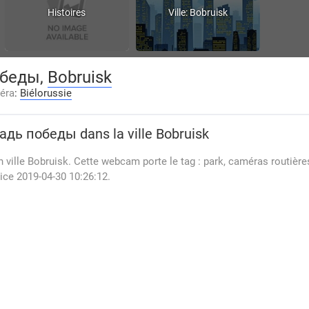
Histoires
Ville: Bobruisk
обеды,
Bobruisk
éra
:
Biélorussie
адь победы
dans la ville Bobruisk
ille Bobruisk. Cette webcam porte le tag : park, caméras routière
ice 2019-04-30 10:26:12.