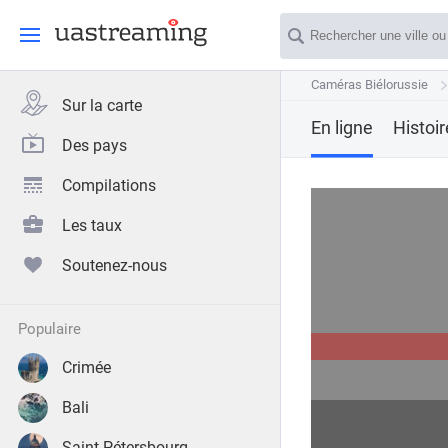
Caméras Biélorussie
Caméras Biélorussie
Sur la carte
En ligne
Histoi
Des pays
Compilations
Les taux
Soutenez-nous
populaire
Crimée
Bali
Saint-Pétersbourg