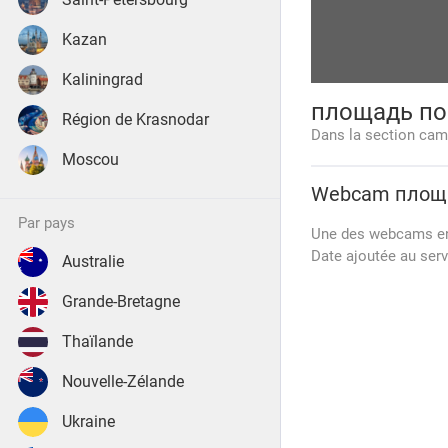
Kazan
Kaliningrad
площадь п
Région de Krasnodar
Dans la section cam
Moscou
Webcam
площ
par pays
Une des webcams en v
Date ajoutée au serv
Australie
Grande-Bretagne
Thaïlande
Nouvelle-Zélande
Ukraine