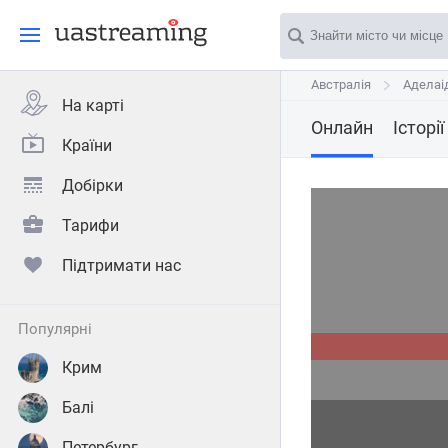
Австралія
Австралія
Аделаі
Аделаі
На карті
Онлайн
Історії
Країни
Добірки
Тарифи
Підтримати нас
популярні
Крим
Балі
Петербург