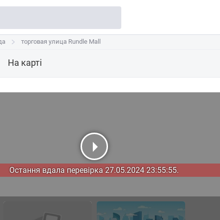
да
да
торговая улица Rundle Mall
торговая улица Rundle Mall
На карті
Остання вдала перевірка 27.05.2024 23:55:55.