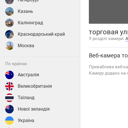
Казань
Калінінград
торговая ул
Краснодарський край
У розділі камери
:
А
Москва
Веб-камера
то
по країнах
Приваблива веб-ка
Камеру додано на с
Австралія
Великобританія
Таїланд
Нової зеландія
Україна