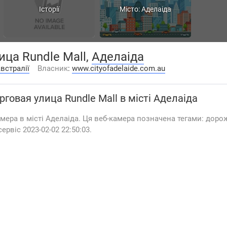
Історії
Місто: Аделаіда
ица Rundle Mall,
Аделаіда
встралії
Власник
:
www.cityofadelaide.com.au
рговая улица Rundle Mall
в місті Аделаіда
мера в місті Аделаіда. Ця веб-камера позначена тегами: доро
ервіс 2023-02-02 22:50:03.