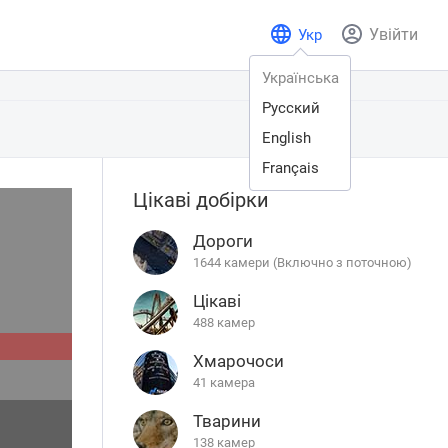
Увійти
Укр
Українська
Русский
English
Français
Цікаві добірки
Дороги
1644 камери (Включно з поточною)
Цікаві
488 камер
Хмарочоси
41 камера
Тварини
138 камер