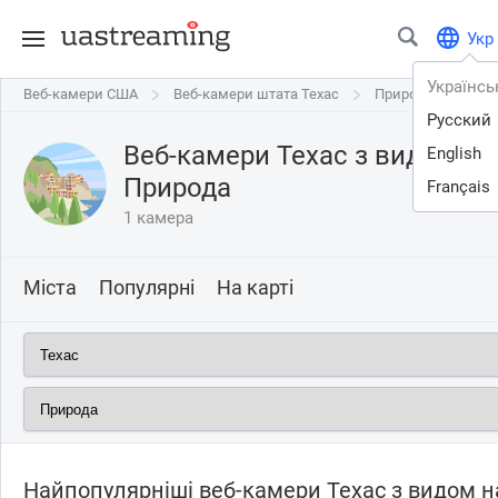
Укр
Українсь
Веб-камери США
Веб-камери США
Веб-камери штата Техас
Веб-камери штата Техас
Природа
Русский
Веб-камери Техас з видом на
English
Природа
Français
1 камера
Міста
Популярні
На карті
Найпопулярніші веб-камери Техас з видом н