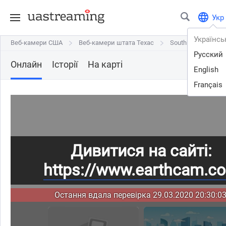
Укр
Українсь
Веб-камери США
Веб-камери США
Веб-камери штата Техас
Веб-камери штата Техас
Southlake
Southlake
City
Cit
Русский
Онлайн
Історії
На карті
English
Français
Дивитися на сайті:
https://www.earthcam.c
Остання вдала перевірка 29.03.2020 20:30:03