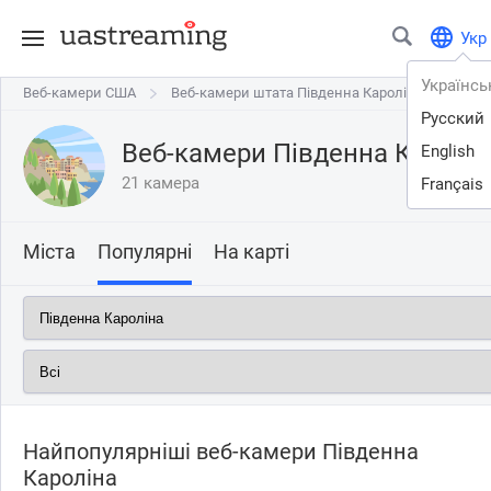
Укр
Українсь
Веб-камери США
Веб-камери США
Веб-камери штата Південна Кароліна
Веб-камери штата Південна Кароліна
Русский
Веб-камери Південна Каролі
English
21 камера
Français
Міста
Популярні
На карті
Найпопулярніші веб-камери Південна
Кароліна