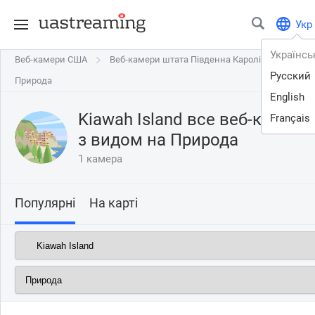
Укр
Українсь
Веб-камери США
Веб-камери США
Веб-камери штата Південна Кароліна
Веб-камери штата Південна Кароліна
Kiawa
Kiaw
Русский
Природа
English
Kiawah Island все веб-камери
Français
з видом на
Природа
1 камера
Популярні
На карті