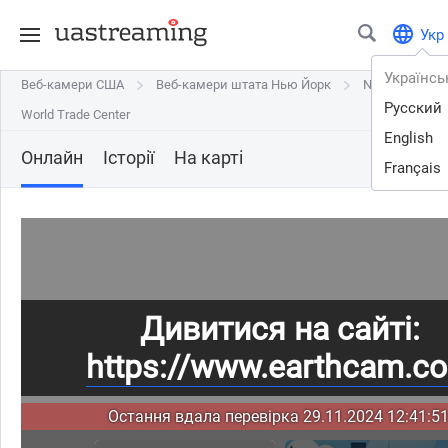
Укр
Українсь
Веб-камери США
Веб-камери США
Веб-камери штата Нью Йорк
Веб-камери штата Нью Йорк
New York City
New York City
Русский
World Trade Center
World Trade Center
English
Онлайн
Історії
На карті
Français
Дивитися на сайті:
https://www.earthcam.c
Остання вдала перевірка 29.11.2024 12:41:51