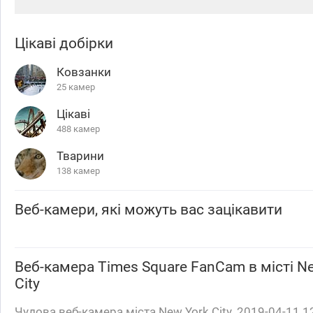
Цікаві добірки
Ковзанки
25 камер
Цікаві
488 камер
Тварини
138 камер
Веб-камери, які можуть вас зацікавити
Веб-камера
Times Square FanCam
в місті N
City
Чудова веб-камера міста New York City. 2019-04-11 1