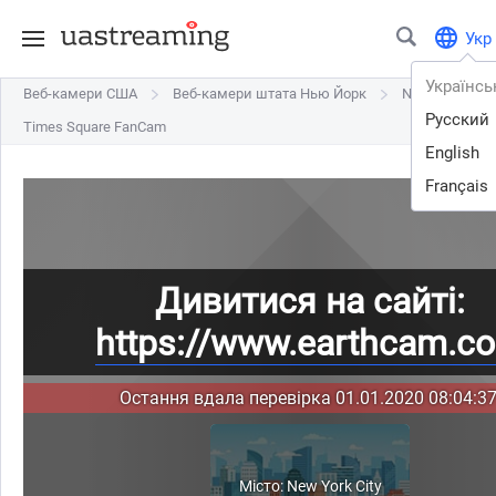
Укр
Українсь
Веб-камери США
Веб-камери США
Веб-камери штата Нью Йорк
Веб-камери штата Нью Йорк
New York City
New York City
Русский
Times Square FanCam
Times Square FanCam
English
Français
Дивитися на сайті:
https://www.earthcam.c
Остання вдала перевірка 01.01.2020 08:04:37
Місто: New York City