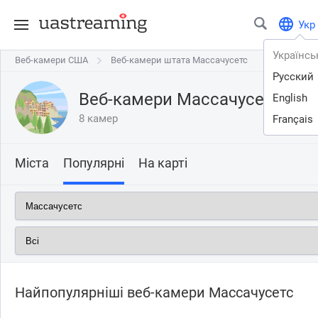
Укр
Українсь
Веб-камери США
Веб-камери США
Веб-камери штата Массачусетс
Веб-камери штата Массачусетс
Русский
Веб-камери Массачусетс
English
8 камер
Français
Міста
Популярні
На карті
Найпопулярніші веб-камери Массачусетс