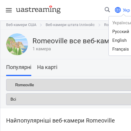
Укр
Українсь
Веб-камери США
Веб-камери США
Веб-камери штата Іллінойс
Веб-камери штата Іллінойс
Romeoville
Romeoville
Русский
Romeoville все веб-камери о
English
1 камера
Français
Популярні
На карті
Найпопулярніші веб-камери Romeoville