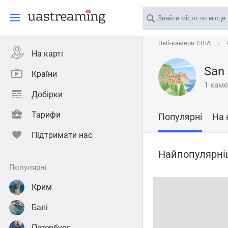
Веб-камери США
Веб-камери США
На карті
San
Країни
1 кам
Добірки
Тарифи
Популярні
На 
Підтримати нас
Найпопулярніш
популярні
Крим
Балі
Петербург