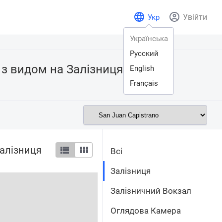
Увійти
Укр
Українська
Русский
н з видом на
Залізниця
English
Français
Залізниця
Всі
Залізниця
Залізничний Вокзал
Оглядова Камера