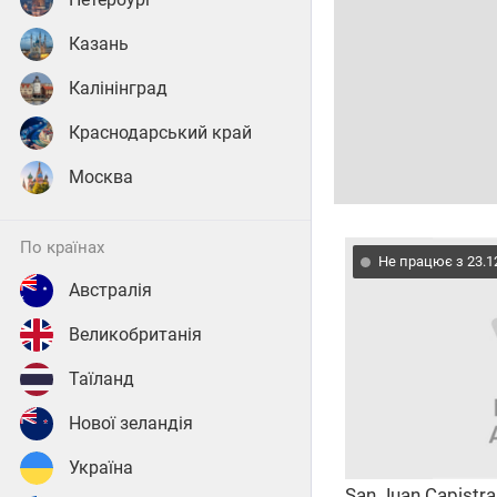
Казань
Калінінград
Краснодарський край
Москва
по країнах
Не працює з 23.1
Австралія
Великобританія
Таїланд
Нової зеландія
Україна
San Juan Capistran