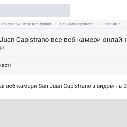
Веб-камери штата Каліфорнія
Веб-камери штата Каліфорнія
San Juan Capistrano
San Juan Capistrano
Залізниця
 Juan Capistrano все веб-камери онлай
ера
карті
і веб-камери San Juan Capistrano з видом на 