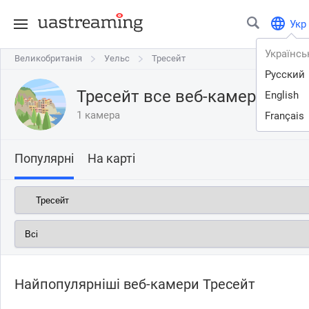
Укр
Українсь
Великобританія
Великобританія
Уельс
Уельс
Тресейт
Тресейт
Русский
Тресейт все веб-камери онл
English
1 камера
Français
Популярні
На карті
Найпопулярніші веб-камери Тресейт