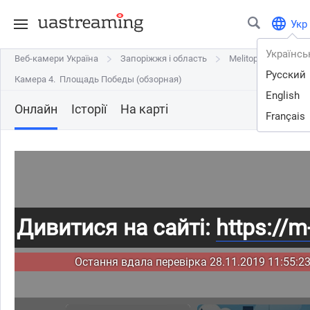
Укр
Українсь
Веб-камери Україна
Веб-камери Україна
Запоріжжя і область
Запоріжжя і область
Melitopol
Melitopol
Русский
Камера 4. Площадь Победы (обзорная)
Камера 4. Площадь Победы (обзорная)
English
Онлайн
Історії
На карті
Français
Дивитися на сайті:
https://m-
Остання вдала перевірка 28.11.2019 11:55:23