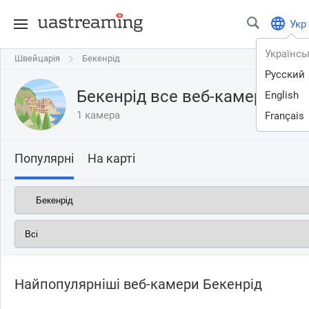
Укр
Українсь
Швейцарія
Швейцарія
Бекенрід
Бекенрід
Русский
Бекенрід все веб-камери онл
English
1 камера
Français
Популярні
На карті
Найпопулярніші веб-камери Бекенрід