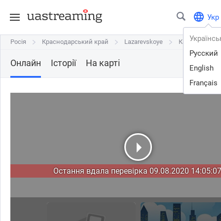
Укр
Українсь
Росія
Росія
Краснодарський край
Краснодарський край
Lazarevskoye
Lazarevskoye
Камера - Мор
Камера - Мор
Русский
Онлайн
Історії
На карті
English
Français
Остання вдала перевірка 09.08.2020 14:05:07