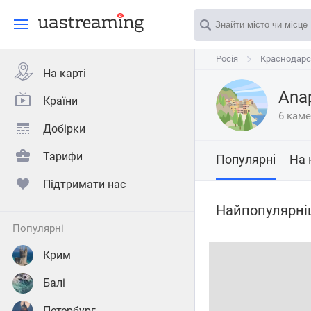
Росія
Росія
Краснодарс
Краснодарс
На карті
Ana
Країни
6 кам
Добірки
Тарифи
Популярні
На 
Підтримати нас
Найпопулярні
популярні
Крим
Балі
Петербург