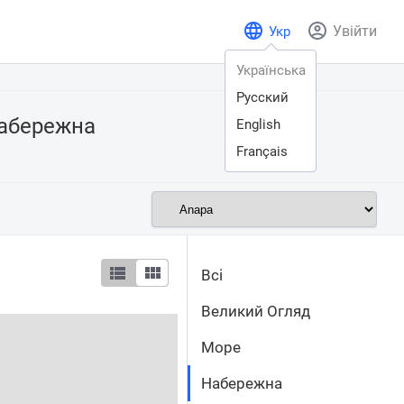
Увійти
Укр
Українська
Русский
абережна
English
Français
Всі
Великий Огляд
Море
Набережна