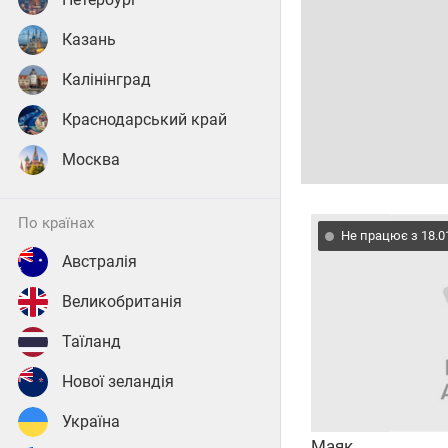
Казань
Калінінград
Краснодарський край
Москва
по країнах
Не працює з 18.0
Австралія
Великобританія
Таїланд
Нової зеландія
Україна
Маяк