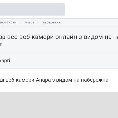
ький край
ький край
Anapa
Anapa
набережна
pa все веб-камери онлайн з видом на
н
ер
карті
ші веб-камери Anapa з видом на набережна