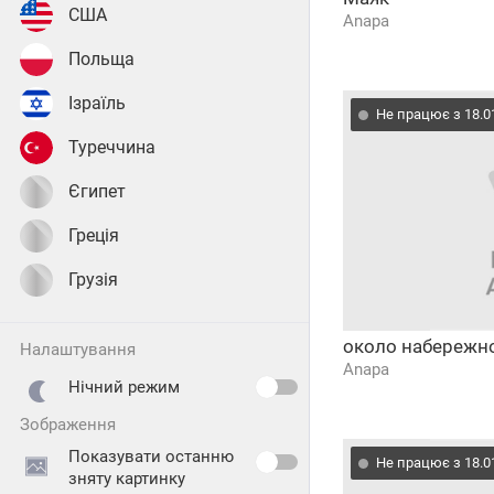
США
Anapa
Польща
Ізраїль
Не працює з 18.0
Туреччина
Єгипет
Греція
Грузія
около набережн
налаштування
Anapa
Нічний режим
зображення
Показувати останню
Не працює з 18.0
зняту картинку