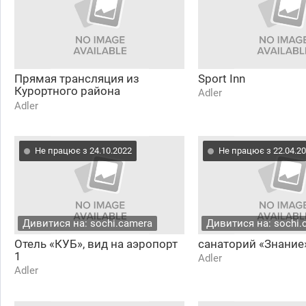
Прямая трансляция из
Sport Inn
Курортного района
Adler
"Имеретинский"
Adler
Не працює з 24.10.2022
Не працює з 22.04.2
Дивитися на: sochi.camera
Дивитися на: sochi.
Отель «КУБ», вид на аэропорт
санаторий «Знание
1
Adler
Adler