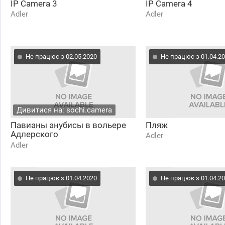
IP Camera 3
IP Camera 4
Adler
Adler
Не працює з 02.05.2020
Не працює з 01.04.2
Дивитися на: sochi.camera
Павианы анубисы в вольере
Пляж
Адлерского
Adler
приматологического центра.
Adler
Не працює з 01.04.2020
Не працює з 01.04.2