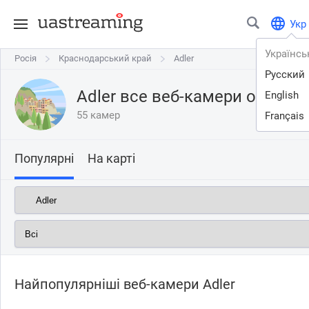
Укр
Українсь
Росія
Росія
Краснодарський край
Краснодарський край
Adler
Adler
Русский
Adler все веб-камери онлайн
English
55 камер
Français
Популярні
На карті
Найпопулярніші веб-камери Adler