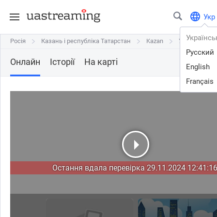
Укр
Українсь
Росія
Росія
Казань і республіка Татарстан
Казань і республіка Татарстан
Kazan
Kazan
Улица "Крем
Улица "Крем
Русский
Онлайн
Історії
На карті
English
Français
Остання вдала перевірка 29.11.2024 12:41:16