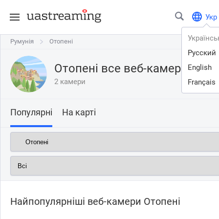
Укр
Українсь
Румунія
Румунія
Отопені
Отопені
Русский
Отопені все веб-камери онл
English
2 камери
Français
Популярні
На карті
Найпопулярніші веб-камери Отопені