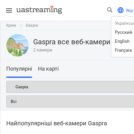
Укр
Українсь
Крим
Крим
Gaspra
Gaspra
Русский
Gaspra все веб-камери онлай
English
2 камери
Français
Популярні
На карті
Найпопулярніші веб-камери Gaspra