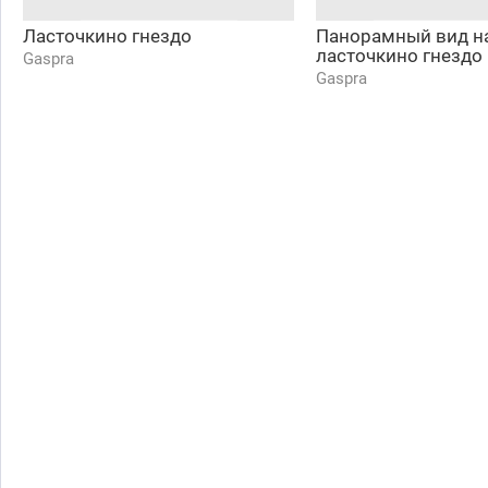
Ласточкино гнездо
Панорамный вид н
ласточкино гнездо
Gaspra
Gaspra