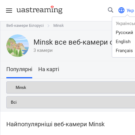
Укр
Українсь
Веб-камери Білорусі
Веб-камери Білорусі
Minsk
Minsk
Русский
Minsk все веб-камери онлайн
English
3 камери
Français
Популярні
На карті
Найпопулярніші веб-камери Minsk