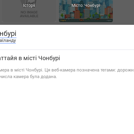
Історії
Місто: Чонбурі
нбурі
аїланду
аттайя
в місті Чонбурі
ера в місті Чонбурі. Ця веб-камера позначена тегами: дорожн
1 числа камера була додана.