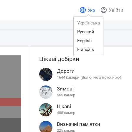
Увійти
Укр
Українська
Русский
English
Français
Цікаві добірки
Дороги
1644 камери (Включно з поточною)
Зимові
565 камер
Цікаві
488 камер
Визначні пам'ятки
225 камер