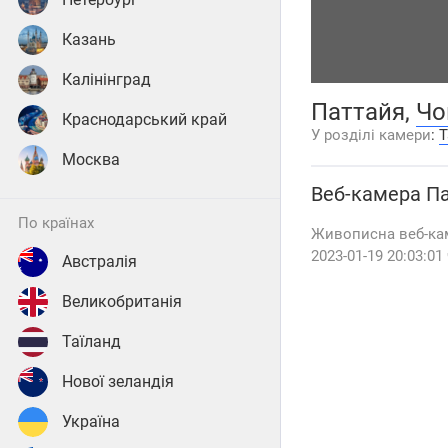
Казань
Калінінград
Паттайя,
Чо
Краснодарський край
У розділі камери
:
Т
Москва
Веб-камера
П
по країнах
Живописна веб-кам
2023-01-19 20:03:0
Австралія
Великобританія
Таїланд
Нової зеландія
Україна