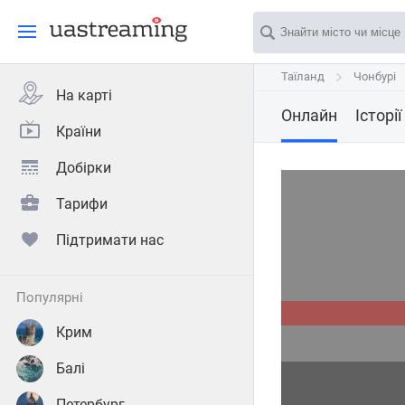
Таїланд
Таїланд
Чонбурі
Чонбурі
На карті
Онлайн
Історії
Країни
Добірки
Тарифи
Підтримати нас
популярні
Крим
Балі
Петербург