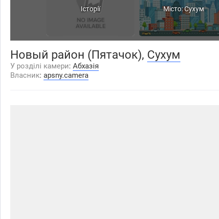
Історії
Місто: Сухум
Новый район (Пятачок),
Сухум
У розділі камери
:
Абхазія
Власник
:
apsny.camera