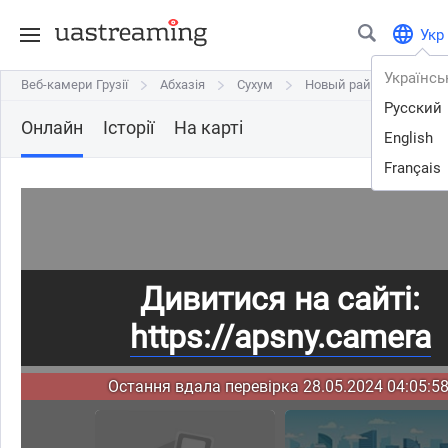
Укр
Українсь
Веб-камери Грузії
Веб-камери Грузії
Абхазія
Абхазія
Сухум
Сухум
Новый район (Пятачок)
Новый район (Пятачок)
Русский
Онлайн
Історії
На карті
English
Français
Дивитися на сайті:
https://apsny.camera
Остання вдала перевірка 28.05.2024 04:05:58